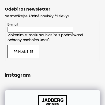
Z
j
á
í
Odebírat newsletter
p
t
Nezmeškejte žádné novinky či slevy!
a
?
t
E-mail
í
Vložením e-mailu souhlasíte s
podmínkami
ochrany osobních údajů
HLEDAT
PŘIHLÁSIT SE
Instagram