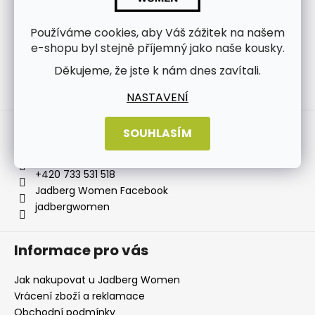
Používáme cookies, aby Váš zážitek na našem
e-shopu byl stejně příjemný jako naše kousky.
Děkujeme, že jste k nám dnes zavítali.
Sledovat na Instagramu
NASTAVENÍ
Kontakt
SOUHLASÍM
info
@
jadbergwomen.cz
+420 733 531 518
Jadberg Women Facebook
jadbergwomen
Informace pro vás
Jak nakupovat u Jadberg Women
Vrácení zboží a reklamace
Obchodní podmínky