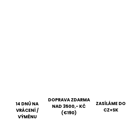
DOPRAVA ZDARMA
ZASÍLÁME DO
14 DNŮ NA
NAD 3500,- KČ
CZ+SK
VRÁCENÍ /
(€190)
VÝMĚNU