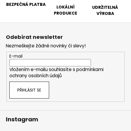
BEZPEČNÁ PLATBA
LOKÁLNÍ
UDRŽITELNÁ
PRODUKCE
VÝROBA
Z
á
Odebírat newsletter
p
Nezmeškejte žádné novinky či slevy!
a
t
E-mail
í
Vložením e-mailu souhlasíte s
podmínkami
ochrany osobních údajů
PŘIHLÁSIT SE
Instagram