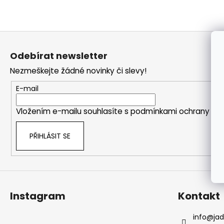
a
j
Z
í
á
t
Odebírat newsletter
p
?
Nezmeškejte žádné novinky či slevy!
a
t
E-mail
í
Vložením e-mailu souhlasíte s
podmínkami ochrany oso
HLEDAT
PŘIHLÁSIT SE
Instagram
Kontakt
info
@
ja