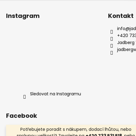
Instagram
Kontakt
info
@
ja
+420 733
Jadberg
jadberg
Sledovat na Instagramu
Facebook
Potřebujete poradit s nákupem, dodací lhůtou, nebo
správnou velikostí? Zavolejte na
+420 733 531 518
, nebo