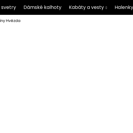
 svetry
Dámské kalhoty
Kabáty a vesty
Halenky
gíny Hvězda