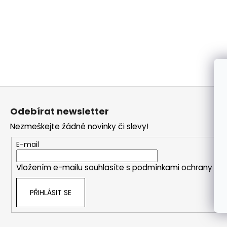
a
j
í
t
?
Z
á
Odebírat newsletter
p
HLEDAT
Nezmeškejte žádné novinky či slevy!
a
t
E-mail
í
Vložením e-mailu souhlasíte s
podmínkami ochrany oso
PŘIHLÁSIT SE