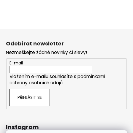
j
í
t
?
Z
á
Odebírat newsletter
p
Nezmeškejte žádné novinky či slevy!
a
HLEDAT
t
E-mail
í
Vložením e-mailu souhlasíte s
podmínkami
ochrany osobních údajů
PŘIHLÁSIT SE
Instagram