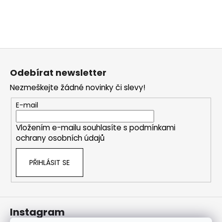
j
í
t
?
Z
á
Odebírat newsletter
p
Nezmeškejte žádné novinky či slevy!
a
HLEDAT
t
E-mail
í
Vložením e-mailu souhlasíte s
podmínkami
ochrany osobních údajů
PŘIHLÁSIT SE
Instagram