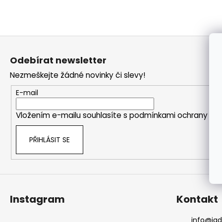
a
j
í
Z
t
á
Odebírat newsletter
?
p
Nezmeškejte žádné novinky či slevy!
a
t
E-mail
í
HLEDAT
Vložením e-mailu souhlasíte s
podmínkami ochrany oso
PŘIHLÁSIT SE
Instagram
Kontakt
info
@
ja