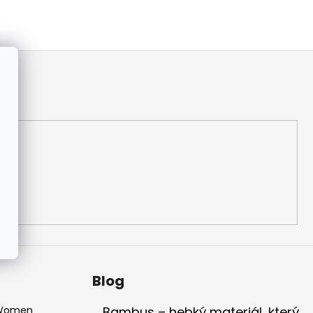
Blog
 Women
Bambus – hebký materiál, který