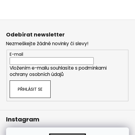
j
í
t
Z
?
á
Odebírat newsletter
p
Nezmeškejte žádné novinky či slevy!
a
t
E-mail
HLEDAT
í
Vložením e-mailu souhlasíte s
podmínkami
ochrany osobních údajů
PŘIHLÁSIT SE
Instagram