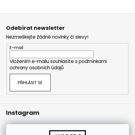
j
í
Z
t
á
?
Odebírat newsletter
p
Nezmeškejte žádné novinky či slevy!
a
t
E-mail
í
HLEDAT
Vložením e-mailu souhlasíte s
podmínkami
ochrany osobních údajů
PŘIHLÁSIT SE
Instagram