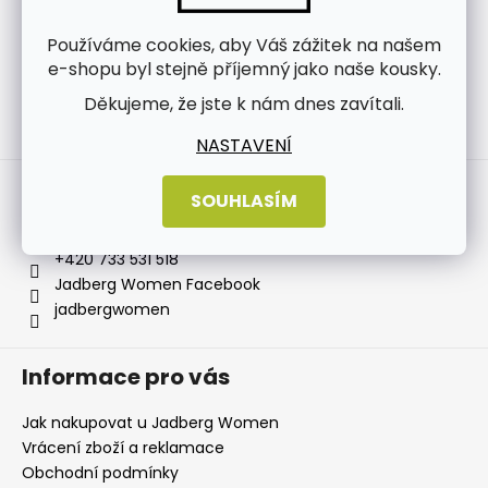
Používáme cookies, aby Váš zážitek na našem
e-shopu byl stejně příjemný jako naše kousky.
Děkujeme, že jste k nám dnes zavítali.
Sledovat na Instagramu
NASTAVENÍ
Kontakt
SOUHLASÍM
info
@
jadbergwomen.cz
+420 733 531 518
Jadberg Women Facebook
jadbergwomen
Informace pro vás
Jak nakupovat u Jadberg Women
Vrácení zboží a reklamace
Obchodní podmínky