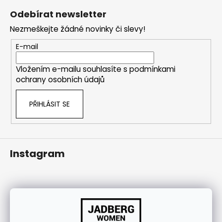
j
á
Odebírat newsletter
í
p
Nezmeškejte žádné novinky či slevy!
t
a
?
t
E-mail
í
Vložením e-mailu souhlasíte s
podmínkami
ochrany osobních údajů
HLEDAT
PŘIHLÁSIT SE
Instagram