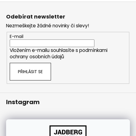
j
Z
í
á
Odebírat newsletter
t
p
Nezmeškejte žádné novinky či slevy!
?
a
t
E-mail
í
Vložením e-mailu souhlasíte s
podmínkami
ochrany osobních údajů
HLEDAT
PŘIHLÁSIT SE
Instagram