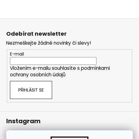
j
í
t
Z
?
á
Odebírat newsletter
p
Nezmeškejte žádné novinky či slevy!
a
t
E-mail
HLEDAT
í
Vložením e-mailu souhlasíte s
podmínkami
ochrany osobních údajů
PŘIHLÁSIT SE
Instagram