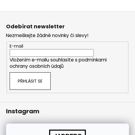
j
í
Z
t
á
Odebírat newsletter
?
p
Nezmeškejte žádné novinky či slevy!
a
t
E-mail
í
HLEDAT
Vložením e-mailu souhlasíte s
podmínkami
ochrany osobních údajů
PŘIHLÁSIT SE
Instagram