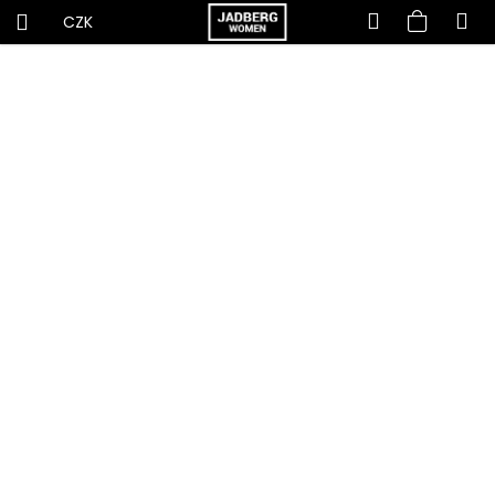
Hledat
Nákup
M
Přihlášení
CZK
K
Přejít
košík
C
na
o
obsah
o
š
p
í
o
k
t
ř
e
b
u
j
e
t
e
n
a