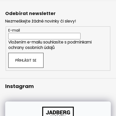
j
Z
í
á
Odebírat newsletter
t
p
Nezmeškejte žádné novinky či slevy!
?
a
t
E-mail
í
Vložením e-mailu souhlasíte s
podmínkami
ochrany osobních údajů
HLEDAT
PŘIHLÁSIT SE
Instagram