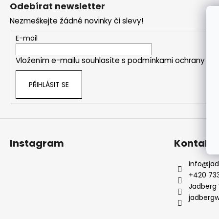
á
Odebírat newsletter
a
p
Nezmeškejte žádné novinky či slevy!
j
a
í
t
E-mail
t
í
Vložením e-mailu souhlasíte s
podmínkami ochrany oso
?
PŘIHLÁSIT SE
HLEDAT
Instagram
Kontakt
info
@
ja
+420 733
Jadberg
jadberg