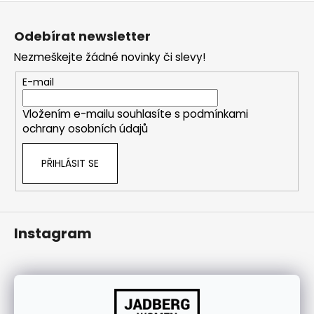
j
Z
í
á
Odebírat newsletter
t
p
Nezmeškejte žádné novinky či slevy!
?
a
t
E-mail
í
Vložením e-mailu souhlasíte s
podmínkami
ochrany osobních údajů
HLEDAT
PŘIHLÁSIT SE
Instagram