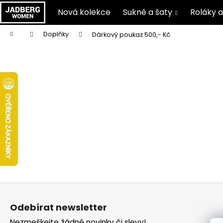
K
Nová kolekce
Sukně a šaty
Roláky a
o
Zpět
Zpět
š
Přejít
Domů
Doplňky
Dárkový poukaz 500,- Kč
na
do
do
í
obsah
C
k
obchodu
obchodu
o
p
o
t
ř
e
b
u
j
e
Z
t
á
Odebírat newsletter
e
p
n
Nezmeškejte žádné novinky či slevy!