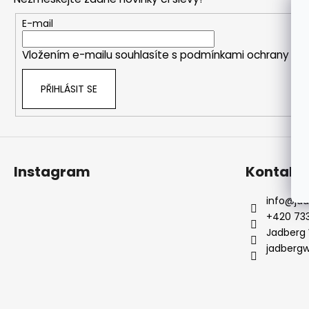
a
a
t
E-mail
j
í
í
Vložením e-mailu souhlasíte s
podmínkami ochrany oso
t
?
PŘIHLÁSIT SE
HLEDAT
Instagram
Kontakt
info
@
ja
+420 733
Jadberg
jadberg