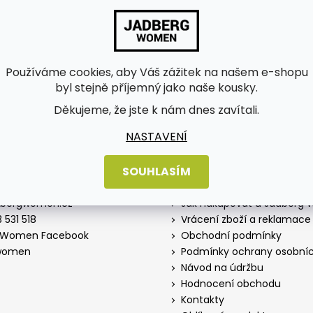
bních údajů
Používáme cookies, aby Váš zážitek na našem e-shopu
byl stejně příjemný jako naše kousky.
Děkujeme, že jste k nám dnes zavítali.
NASTAVENÍ
SOUHLASÍM
Informace pro vás
dbergwomen.cz
Jak nakupovat u Jadberg
 531 518
Vrácení zboží a reklamace
 Women Facebook
Obchodní podmínky
women
Podmínky ochrany osobníc
Návod na údržbu
Hodnocení obchodu
Kontakty