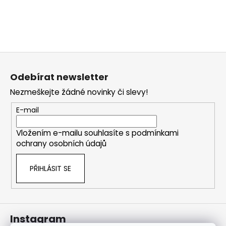
j
í
t
?
Z
á
Odebírat newsletter
p
Nezmeškejte žádné novinky či slevy!
a
HLEDAT
t
E-mail
í
Vložením e-mailu souhlasíte s
podmínkami
ochrany osobních údajů
PŘIHLÁSIT SE
Instagram