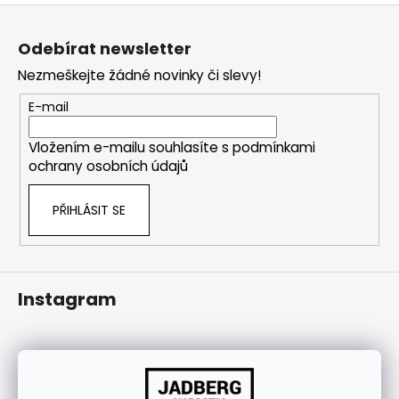
j
Z
í
á
Odebírat newsletter
t
p
Nezmeškejte žádné novinky či slevy!
?
a
t
E-mail
í
Vložením e-mailu souhlasíte s
podmínkami
ochrany osobních údajů
HLEDAT
PŘIHLÁSIT SE
Instagram