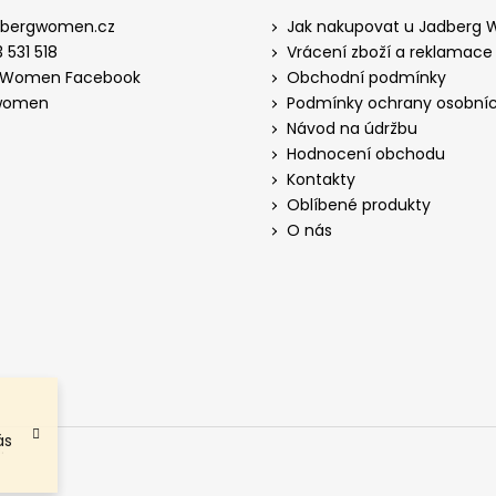
dbergwomen.cz
Jak nakupovat u Jadberg
 531 518
Vrácení zboží a reklamace
 Women Facebook
Obchodní podmínky
women
Podmínky ochrany osobníc
Návod na údržbu
Hodnocení obchodu
Kontakty
Oblíbené produkty
O nás
ás
.