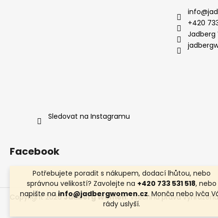
info
@
ja
+420 733
Jadberg
jadberg
Sledovat na Instagramu
Facebook
Potřebujete poradit s nákupem, dodací lhůtou, nebo
správnou velikostí? Zavolejte na
+420 733 531 518
, nebo
napište na
info@jadbergwomen.cz
. Monča nebo Ivča V
Copyright 2026
Jadberg Women
. Všechna práva vyhrazena
rády uslyší.