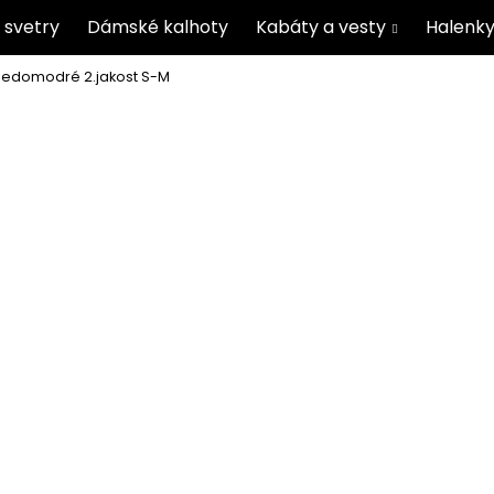
 svetry
Dámské kalhoty
Kabáty a vesty
Halenky
-šedomodré 2.jakost S-M