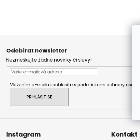
a
j
í
t
Z
?
á
Odebírat newsletter
p
Nezmeškejte žádné novinky či slevy!
a
t
HLEDAT
í
Vložením e-mailu souhlasíte s
podmínkami ochrany osobní
PŘIHLÁSIT SE
Instagram
Kontakt