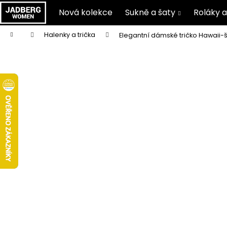
K
Nová kolekce
Sukně a šaty
Roláky a
o
Zpět
Zpět
š
Přejít
Domů
Halenky a trička
Elegantní dámské tričko Hawaii
na
do
do
í
obsah
C
k
obchodu
obchodu
o
p
o
t
ř
e
b
u
j
e
t
e
n