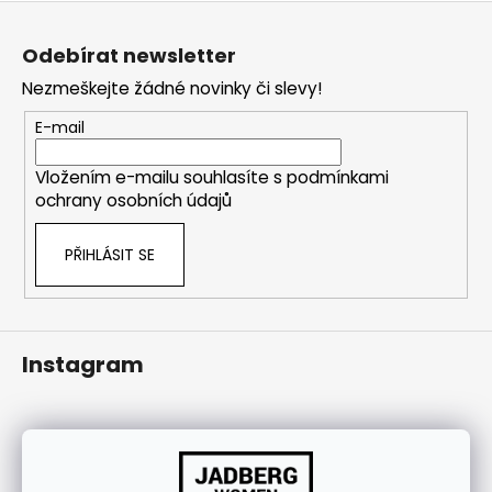
Z
j
á
í
Odebírat newsletter
p
t
Nezmeškejte žádné novinky či slevy!
a
?
t
E-mail
í
Vložením e-mailu souhlasíte s
podmínkami
ochrany osobních údajů
HLEDAT
PŘIHLÁSIT SE
Instagram