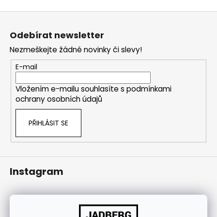
j
Z
í
á
t
Odebírat newsletter
p
?
Nezmeškejte žádné novinky či slevy!
a
t
E-mail
í
Vložením e-mailu souhlasíte s
podmínkami
HLEDAT
ochrany osobních údajů
PŘIHLÁSIT SE
Instagram