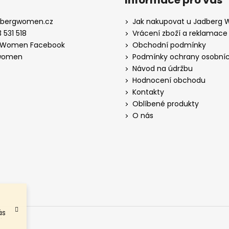
Informace pro vás
dbergwomen.cz
Jak nakupovat u Jadberg
 531 518
Vrácení zboží a reklamace
 Women Facebook
Obchodní podmínky
women
Podmínky ochrany osobníc
Návod na údržbu
Hodnocení obchodu
Kontakty
Oblíbené produkty
O nás
ás
.