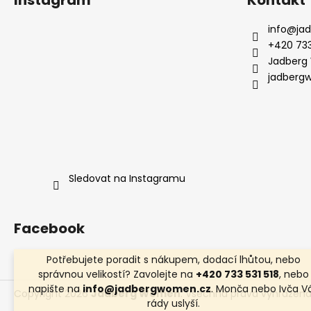
Instagram
Kontakt
info
@
ja
+420 733
Jadberg
jadberg
Sledovat na Instagramu
Facebook
Potřebujete poradit s nákupem, dodací lhůtou, nebo
správnou velikostí? Zavolejte na
+420 733 531 518
, nebo
napište na
info@jadbergwomen.cz
. Monča nebo Ivča V
Copyright 2026
Jadberg Women
. Všechna práva vyhrazena
rády uslyší.