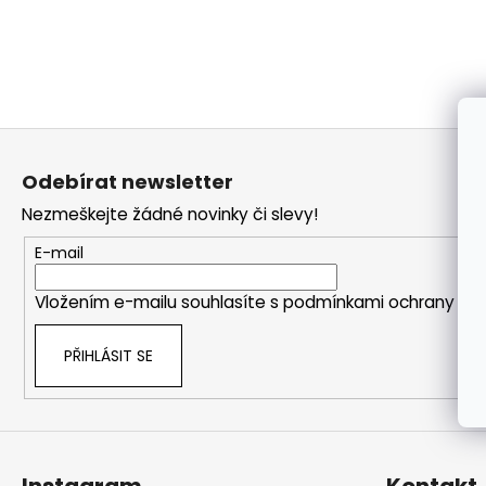
a
j
í
t
?
Z
á
Odebírat newsletter
p
Nezmeškejte žádné novinky či slevy!
a
t
HLEDAT
E-mail
í
Vložením e-mailu souhlasíte s
podmínkami ochrany oso
PŘIHLÁSIT SE