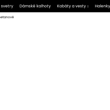
 svetry
Dámské kalhoty
Kabáty a vesty
Halenky
metanové