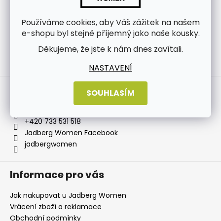
Používáme cookies, aby Váš zážitek na našem
e-shopu byl stejně příjemný jako naše kousky.
Děkujeme, že jste k nám dnes zavítali.
Sledovat na Instagramu
NASTAVENÍ
Kontakt
SOUHLASÍM
info
@
jadbergwomen.cz
+420 733 531 518
Jadberg Women Facebook
jadbergwomen
Informace pro vás
Jak nakupovat u Jadberg Women
Vrácení zboží a reklamace
Obchodní podmínky