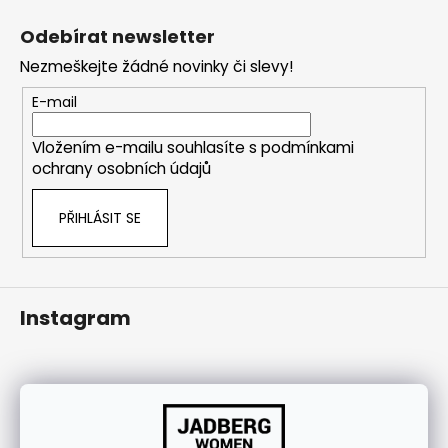
j
á
í
Odebírat newsletter
p
t
Nezmeškejte žádné novinky či slevy!
a
?
t
E-mail
í
Vložením e-mailu souhlasíte s
podmínkami
ochrany osobních údajů
HLEDAT
PŘIHLÁSIT SE
Instagram