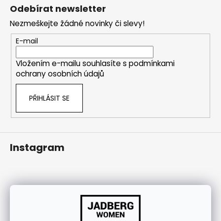
á
j
Odebírat newsletter
p
í
Nezmeškejte žádné novinky či slevy!
a
t
t
E-mail
?
í
Vložením e-mailu souhlasíte s
podmínkami
ochrany osobních údajů
HLEDAT
PŘIHLÁSIT SE
Instagram