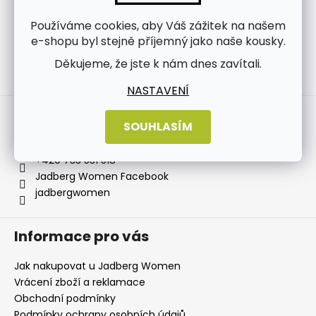
Používáme cookies, aby Váš zážitek na našem
e-shopu byl stejně příjemný jako naše kousky.
Děkujeme, že jste k nám dnes zavítali.
Sledovat na Instagramu
NASTAVENÍ
Kontakt
SOUHLASÍM
info
@
jadbergwomen.cz
+420 733 531 518
Jadberg Women Facebook
jadbergwomen
Informace pro vás
Jak nakupovat u Jadberg Women
Vrácení zboží a reklamace
Obchodní podmínky
Podmínky ochrany osobních údajů