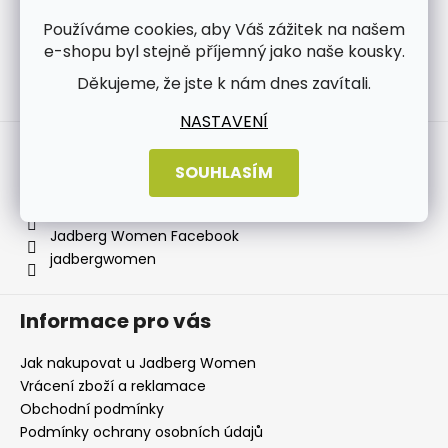
Používáme cookies, aby Váš zážitek na našem
e-shopu byl stejně příjemný jako naše kousky.
Děkujeme, že jste k nám dnes zavítali.
Sledovat na Instagramu
NASTAVENÍ
Kontakt
SOUHLASÍM
info
@
jadbergwomen.cz
+420 733 531 518
Jadberg Women Facebook
jadbergwomen
Informace pro vás
Jak nakupovat u Jadberg Women
Vrácení zboží a reklamace
Obchodní podmínky
Podmínky ochrany osobních údajů