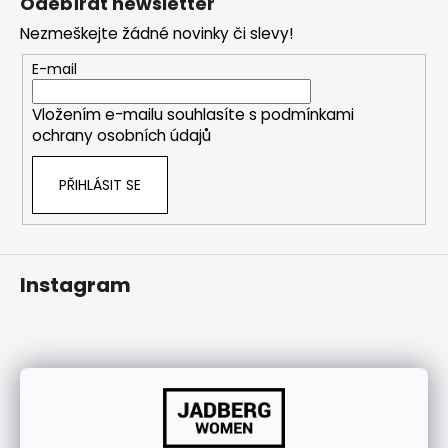
Odebírat newsletter
j
p
Nezmeškejte žádné novinky či slevy!
í
a
t
t
E-mail
?
í
Vložením e-mailu souhlasíte s
podmínkami
ochrany osobních údajů
PŘIHLÁSIT SE
HLEDAT
Instagram