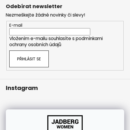
á
j
Odebírat newsletter
p
í
Nezmeškejte žádné novinky či slevy!
a
t
t
?
E-mail
í
Vložením e-mailu souhlasíte s
podmínkami
ochrany osobních údajů
HLEDAT
PŘIHLÁSIT SE
Instagram