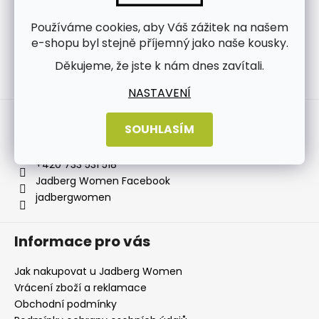
Používáme cookies, aby Váš zážitek na našem
e-shopu byl stejně příjemný jako naše kousky.
Děkujeme, že jste k nám dnes zavítali.
Sledovat na Instagramu
NASTAVENÍ
Kontakt
SOUHLASÍM
info
@
jadbergwomen.cz
+420 733 531 518
Jadberg Women Facebook
jadbergwomen
Informace pro vás
Jak nakupovat u Jadberg Women
Vrácení zboží a reklamace
Obchodní podmínky