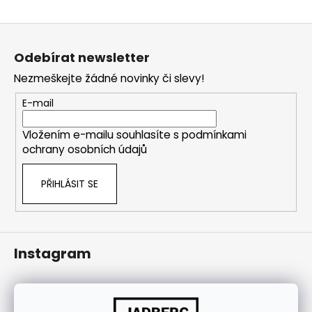
j
í
Z
t
á
Odebírat newsletter
?
p
Nezmeškejte žádné novinky či slevy!
a
t
E-mail
í
Vložením e-mailu souhlasíte s
podmínkami
HLEDAT
ochrany osobních údajů
PŘIHLÁSIT SE
Instagram