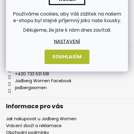
Používáme cookies, aby Váš zážitek na našem
e-shopu byl stejně příjemný jako naše kousky.
Děkujeme, že jste k nám dnes zavítali.
Sledovat na Instagramu
NASTAVENÍ
Kontakt
SOUHLASÍM
info
@
jadbergwomen.cz
+420 733 531 518
Jadberg Women Facebook
jadbergwomen
Informace pro vás
Jak nakupovat u Jadberg Women
Vrácení zboží a reklamace
Obchodní podmínky