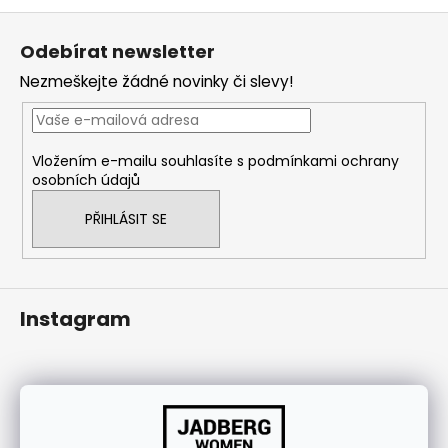
j
Z
í
á
Odebírat newsletter
t
p
Nezmeškejte žádné novinky či slevy!
?
a
t
í
Vložením e-mailu souhlasíte s
podmínkami ochrany
osobních údajů
HLEDAT
PŘIHLÁSIT SE
Instagram