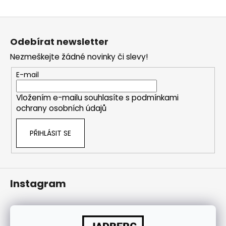
j
í
Z
t
á
Odebírat newsletter
?
p
Nezmeškejte žádné novinky či slevy!
a
t
E-mail
í
Vložením e-mailu souhlasíte s
podmínkami
HLEDAT
ochrany osobních údajů
PŘIHLÁSIT SE
Instagram