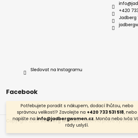
info
@
ja
+420 733
Jadberg
jadberg
Sledovat na Instagramu
Facebook
Potřebujete poradit s nákupem, dodací lhůtou, nebo
správnou velikostí? Zavolejte na
+420 733 531 518
, nebo
napište na
info@jadbergwomen.cz
. Monča nebo Ivča V
Copyright 2026
Jadberg Women
. Všechna práva vyhrazena
rády uslyší.