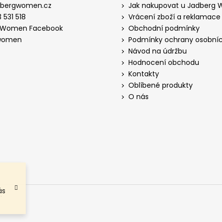
dbergwomen.cz
Jak nakupovat u Jadberg
 531 518
Vrácení zboží a reklamace
 Women Facebook
Obchodní podmínky
women
Podmínky ochrany osobníc
Návod na údržbu
Hodnocení obchodu
Kontakty
Oblíbené produkty
O nás
ás
.