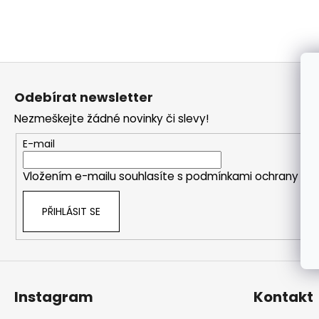
a
j
í
Z
t
á
?
Odebírat newsletter
p
Nezmeškejte žádné novinky či slevy!
a
t
E-mail
í
HLEDAT
Vložením e-mailu souhlasíte s
podmínkami ochrany oso
PŘIHLÁSIT SE
Instagram
Kontakt