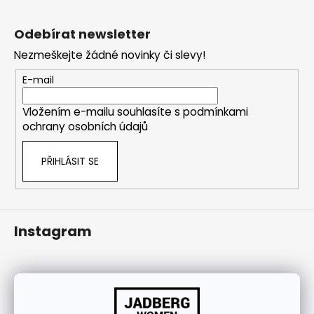
Z
j
á
í
Odebírat newsletter
p
t
Nezmeškejte žádné novinky či slevy!
a
?
t
E-mail
í
Vložením e-mailu souhlasíte s
podmínkami
ochrany osobních údajů
HLEDAT
PŘIHLÁSIT SE
Instagram