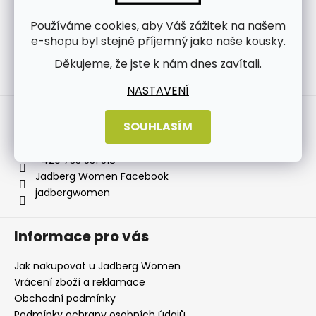
Používáme cookies, aby Váš zážitek na našem
e-shopu byl stejně příjemný jako naše kousky.
Děkujeme, že jste k nám dnes zavítali.
Sledovat na Instagramu
NASTAVENÍ
Kontakt
SOUHLASÍM
info
@
jadbergwomen.cz
+420 733 531 518
Jadberg Women Facebook
jadbergwomen
Informace pro vás
Jak nakupovat u Jadberg Women
Vrácení zboží a reklamace
Obchodní podmínky
Podmínky ochrany osobních údajů