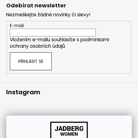
á
j
Odebírat newsletter
p
í
Nezmeškejte žádné novinky či slevy!
a
t
t
E-mail
?
í
Vložením e-mailu souhlasíte s
podmínkami
ochrany osobních údajů
HLEDAT
PŘIHLÁSIT SE
Instagram