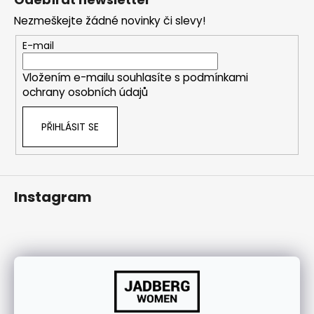
j
p
Nezmeškejte žádné novinky či slevy!
í
a
t
t
E-mail
?
í
Vložením e-mailu souhlasíte s
podmínkami
ochrany osobních údajů
PŘIHLÁSIT SE
HLEDAT
Instagram