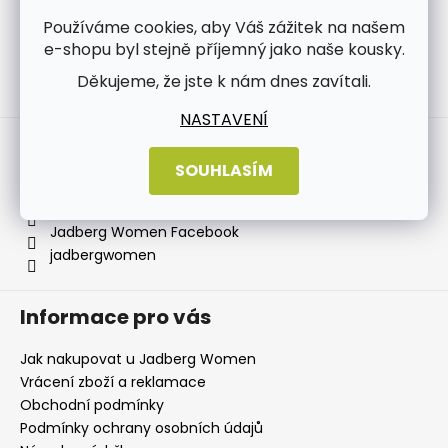
Používáme cookies, aby Váš zážitek na našem
e-shopu byl stejně příjemný jako naše kousky.
Děkujeme, že jste k nám dnes zavítali.
Sledovat na Instagramu
NASTAVENÍ
Kontakt
SOUHLASÍM
info
@
jadbergwomen.cz
+420 733 531 518
Jadberg Women Facebook
jadbergwomen
Informace pro vás
Jak nakupovat u Jadberg Women
Vrácení zboží a reklamace
Obchodní podmínky
Podmínky ochrany osobních údajů