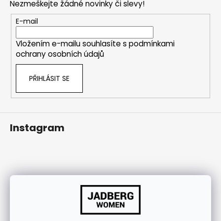
Nezmeškejte žádné novinky či slevy!
j
a
í
t
E-mail
t
í
?
Vložením e-mailu souhlasíte s
podmínkami
ochrany osobních údajů
PŘIHLÁSIT SE
HLEDAT
Instagram