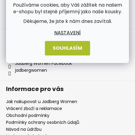
Používáme cookies, aby Váš zážitek na našem
e-shopu byl stejně příjemný jako naše kousky.
Děkujeme, že jste k nám dnes zavítali.
Sledovat na Instagramu
NASTAVENÍ
Kontakt
SOUHLASÍM
info
@
jadbergwomen.cz
+420 733 531 518
Jadberg Women Facebook
jadbergwomen
Informace pro vás
Jak nakupovat u Jadberg Women
Vrácení zboží a reklamace
Obchodní podmínky
Podmínky ochrany osobních údajů
Návod na údržbu