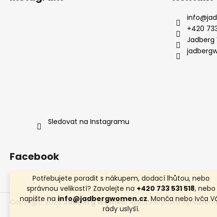
info
@
ja
+420 733
Jadberg
jadberg
Sledovat na Instagramu
Facebook
Potřebujete poradit s nákupem, dodací lhůtou, nebo
správnou velikostí? Zavolejte na
+420 733 531 518
, nebo
napište na
info@jadbergwomen.cz
. Monča nebo Ivča V
Copyright 2026
Jadberg Women
. Všechna práva vyhrazena
rády uslyší.