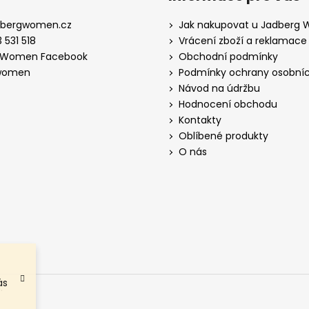
dbergwomen.cz
Jak nakupovat u Jadberg
 531 518
Vrácení zboží a reklamace
 Women Facebook
Obchodní podmínky
women
Podmínky ochrany osobníc
Návod na údržbu
Hodnocení obchodu
Kontakty
Oblíbené produkty
O nás
ás
.