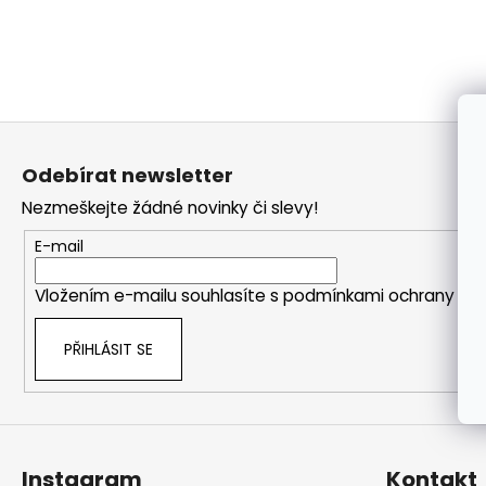
a
j
í
t
Z
?
á
Odebírat newsletter
p
Nezmeškejte žádné novinky či slevy!
a
t
E-mail
HLEDAT
í
Vložením e-mailu souhlasíte s
podmínkami ochrany oso
PŘIHLÁSIT SE
Instagram
Kontakt