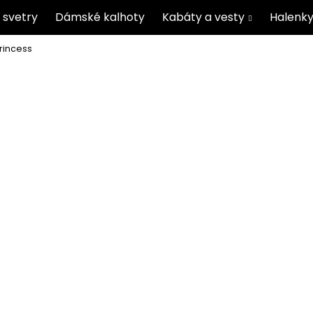
 svetry
Dámské kalhoty
Kabáty a vesty
Halenky
Princess