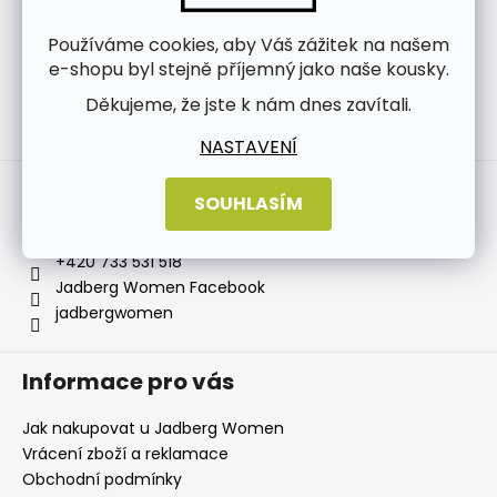
Používáme cookies, aby Váš zážitek na našem
e-shopu byl stejně příjemný jako naše kousky.
Děkujeme, že jste k nám dnes zavítali.
Sledovat na Instagramu
NASTAVENÍ
Kontakt
SOUHLASÍM
info
@
jadbergwomen.cz
+420 733 531 518
Jadberg Women Facebook
jadbergwomen
Informace pro vás
Jak nakupovat u Jadberg Women
Vrácení zboží a reklamace
Obchodní podmínky