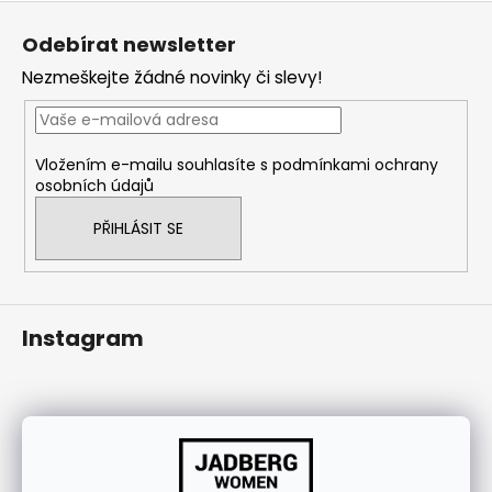
Z
j
á
í
Odebírat newsletter
p
t
Nezmeškejte žádné novinky či slevy!
a
?
t
í
Vložením e-mailu souhlasíte s
podmínkami ochrany
osobních údajů
HLEDAT
PŘIHLÁSIT SE
Instagram