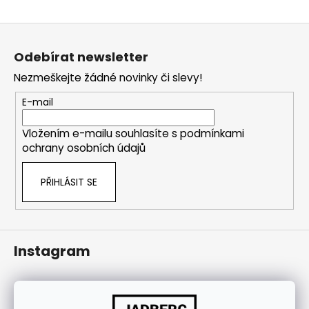
j
í
Z
t
á
Odebírat newsletter
?
p
Nezmeškejte žádné novinky či slevy!
a
t
E-mail
í
Vložením e-mailu souhlasíte s
podmínkami
HLEDAT
ochrany osobních údajů
PŘIHLÁSIT SE
Instagram