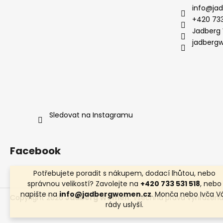
info
@
ja
+420 733
Jadberg
jadberg
Sledovat na Instagramu
Facebook
Potřebujete poradit s nákupem, dodací lhůtou, nebo
správnou velikostí? Zavolejte na
+420 733 531 518
, nebo
napište na
info@jadbergwomen.cz
. Monča nebo Ivča V
Copyright 2026
Jadberg Women
. Všechna práva vyhrazena
rády uslyší.