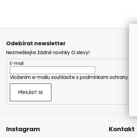
a
j
í
t
Z
?
á
Odebírat newsletter
p
Nezmeškejte žádné novinky či slevy!
a
t
E-mail
í
HLEDAT
Vložením e-mailu souhlasíte s
podmínkami ochrany oso
PŘIHLÁSIT SE
Instagram
Kontakt