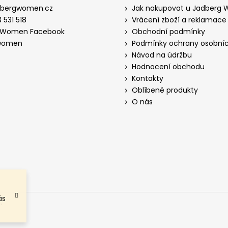
dbergwomen.cz
Jak nakupovat u Jadberg
 531 518
Vrácení zboží a reklamace
 Women Facebook
Obchodní podmínky
women
Podmínky ochrany osobníc
Návod na údržbu
Hodnocení obchodu
Kontakty
Oblíbené produkty
O nás
ás
.