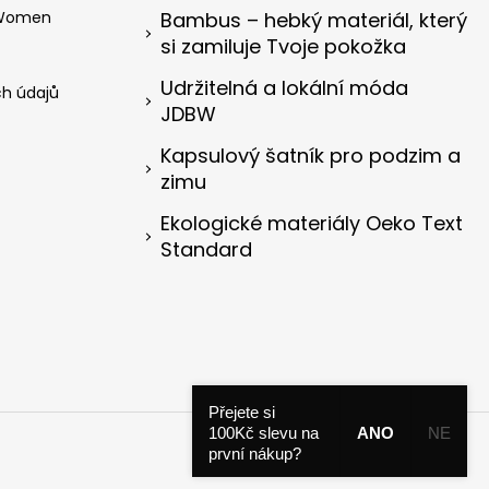
 Women
Bambus – hebký materiál, který
si zamiluje Tvoje pokožka
Udržitelná a lokální móda
h údajů
JDBW
Kapsulový šatník pro podzim a
zimu
Ekologické materiály Oeko Text
Standard
Přejete si
Vytvořil Shoptet
100Kč slevu na
ANO
NE
první nákup?