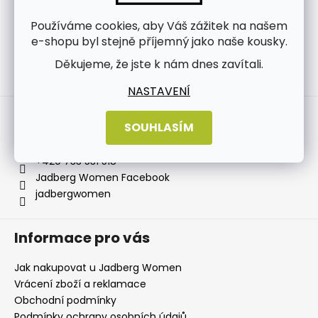
Používáme cookies, aby Váš zážitek na našem
e-shopu byl stejně příjemný jako naše kousky.
Děkujeme, že jste k nám dnes zavítali.
Sledovat na Instagramu
NASTAVENÍ
Kontakt
SOUHLASÍM
info
@
jadbergwomen.cz
+420 733 531 518
Jadberg Women Facebook
jadbergwomen
Informace pro vás
Jak nakupovat u Jadberg Women
Vrácení zboží a reklamace
Obchodní podmínky
Podmínky ochrany osobních údajů