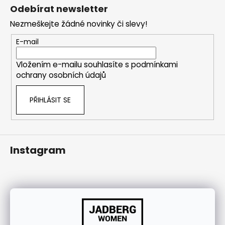
á
j
Odebírat newsletter
p
í
Nezmeškejte žádné novinky či slevy!
a
t
t
E-mail
?
í
Vložením e-mailu souhlasíte s
podmínkami
ochrany osobních údajů
HLEDAT
PŘIHLÁSIT SE
Instagram