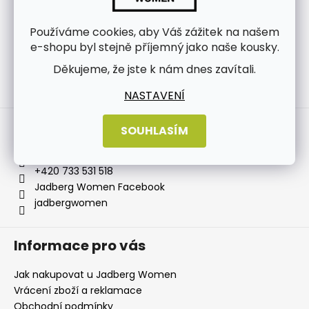
Používáme cookies, aby Váš zážitek na našem
e-shopu byl stejně příjemný jako naše kousky.
Děkujeme, že jste k nám dnes zavítali.
Sledovat na Instagramu
NASTAVENÍ
Kontakt
SOUHLASÍM
info
@
jadbergwomen.cz
+420 733 531 518
Jadberg Women Facebook
jadbergwomen
Informace pro vás
Jak nakupovat u Jadberg Women
Vrácení zboží a reklamace
Obchodní podmínky