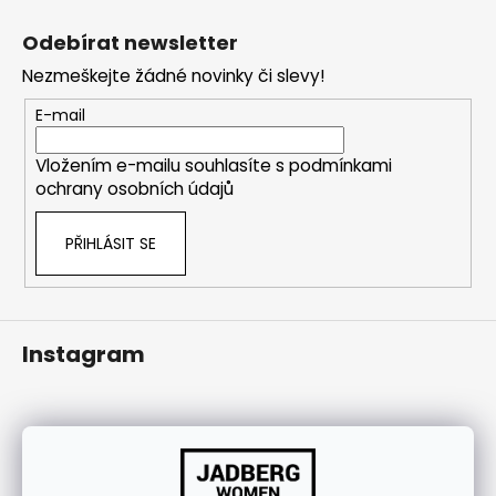
Z
j
á
í
Odebírat newsletter
p
t
Nezmeškejte žádné novinky či slevy!
a
?
t
E-mail
í
Vložením e-mailu souhlasíte s
podmínkami
ochrany osobních údajů
HLEDAT
PŘIHLÁSIT SE
Instagram