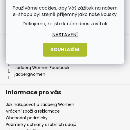
Používáme cookies, aby Váš zážitek na našem
e-shopu byl stejně příjemný jako naše kousky.
Děkujeme, že jste k nám dnes zavítali.
Sledovat na Instagramu
NASTAVENÍ
Kontakt
SOUHLASÍM
info
@
jadbergwomen.cz
+420 733 531 518
Jadberg Women Facebook
jadbergwomen
Informace pro vás
Jak nakupovat u Jadberg Women
Vrácení zboží a reklamace
Obchodní podmínky
Podmínky ochrany osobních údajů