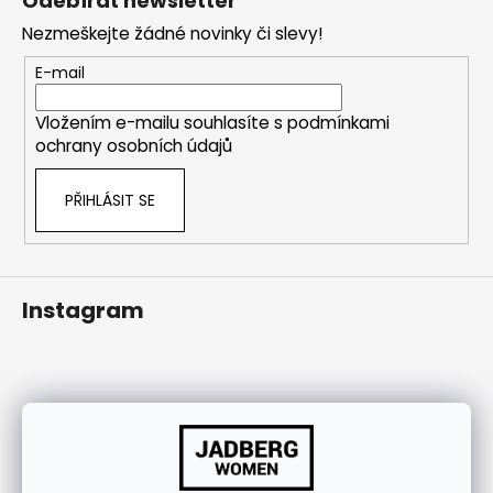
Odebírat newsletter
j
p
Nezmeškejte žádné novinky či slevy!
í
a
t
t
E-mail
?
í
Vložením e-mailu souhlasíte s
podmínkami
ochrany osobních údajů
PŘIHLÁSIT SE
HLEDAT
Instagram