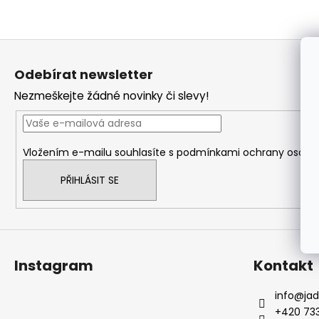
a
j
Z
í
á
t
Odebírat newsletter
p
?
Nezmeškejte žádné novinky či slevy!
a
t
í
Vložením e-mailu souhlasíte s
podmínkami ochrany osobní
HLEDAT
PŘIHLÁSIT SE
Instagram
Kontakt
info
@
ja
+420 733