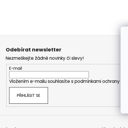
a
j
í
t
?
Z
á
Odebírat newsletter
p
Nezmeškejte žádné novinky či slevy!
a
HLEDAT
t
E-mail
í
Vložením e-mailu souhlasíte s
podmínkami ochrany oso
PŘIHLÁSIT SE