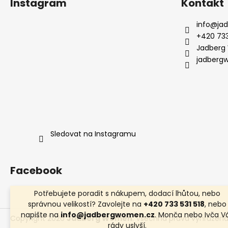
Instagram
Kontakt
info
@
ja
+420 733
Jadberg
jadberg
Sledovat na Instagramu
Facebook
Potřebujete poradit s nákupem, dodací lhůtou, nebo
správnou velikostí? Zavolejte na
+420 733 531 518
, nebo
napište na
info@jadbergwomen.cz
. Monča nebo Ivča V
Copyright 2026
Jadberg Women
. Všechna práva vyhrazena
rády uslyší.