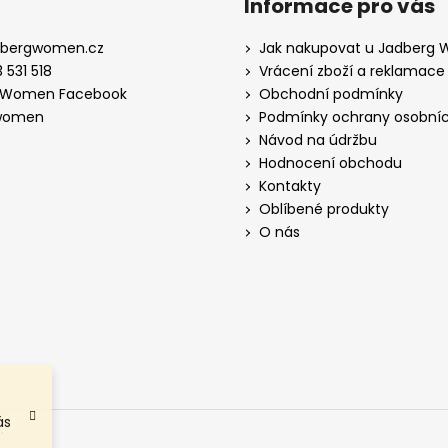
Informace pro vás
dbergwomen.cz
Jak nakupovat u Jadberg
 531 518
Vrácení zboží a reklamace
 Women Facebook
Obchodní podmínky
women
Podmínky ochrany osobníc
Návod na údržbu
Hodnocení obchodu
Kontakty
Oblíbené produkty
O nás
ás
.