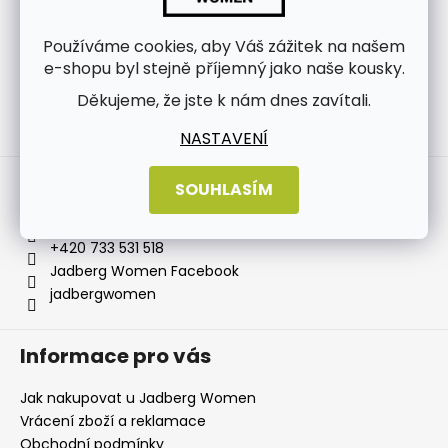
Používáme cookies, aby Váš zážitek na našem
e-shopu byl stejně příjemný jako naše kousky.
Děkujeme, že jste k nám dnes zavítali.
Sledovat na Instagramu
NASTAVENÍ
Kontakt
SOUHLASÍM
info
@
jadbergwomen.cz
+420 733 531 518
Jadberg Women Facebook
jadbergwomen
Informace pro vás
Jak nakupovat u Jadberg Women
Vrácení zboží a reklamace
Obchodní podmínky