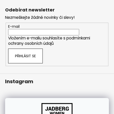
Z
j
á
í
Odebírat newsletter
p
t
Nezmeškejte žádné novinky či slevy!
a
?
t
E-mail
í
Vložením e-mailu souhlasíte s
podmínkami
ochrany osobních údajů
HLEDAT
PŘIHLÁSIT SE
Instagram