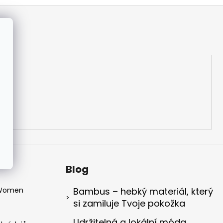
Blog
 Women
Bambus – hebký materiál, který
si zamiluje Tvoje pokožka
Udržitelná a lokální móda