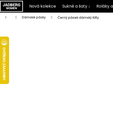
K
Nová kolekce
Sukně a šaty
Roláky a
o
Zpět
Zpět
š
Přejít
Domů
Dámské pásky
Černý pásek dámský Kitty
na
do
do
í
obsah
C
k
obchodu
obchodu
o
p
o
t
ř
e
b
u
j
e
t
e
n