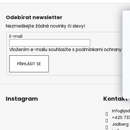
Z
a
á
j
Odebírat newsletter
p
í
Nezmeškejte žádné novinky či slevy!
a
t
t
?
E-mail
í
Vložením e-mailu souhlasíte s
podmínkami ochrany oso
PŘIHLÁSIT SE
HLEDAT
Instagram
Kontakt
info
@
ja
+420 733
Jadberg