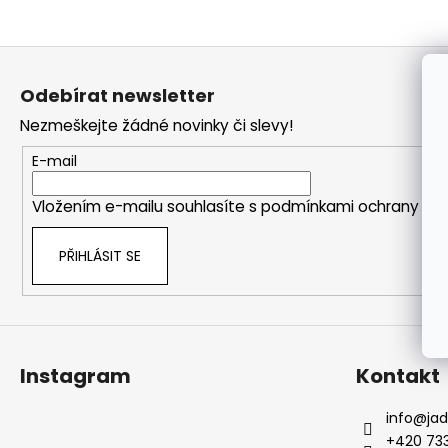
a
j
Z
í
á
Odebírat newsletter
t
p
?
Nezmeškejte žádné novinky či slevy!
a
t
E-mail
í
Vložením e-mailu souhlasíte s
podmínkami ochrany oso
HLEDAT
PŘIHLÁSIT SE
Instagram
Kontakt
info
@
ja
+420 733