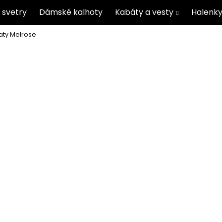
 svetry
Dámské kalhoty
Kabáty a vesty
Halenky
aty Melrose