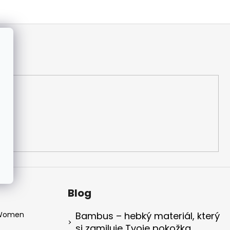
Blog
 Women
Bambus – hebký materiál, který
si zamiluje Tvoje pokožka