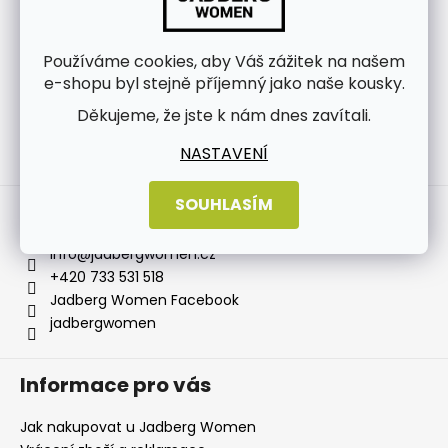
Používáme cookies, aby Váš zážitek na našem
e-shopu byl stejně příjemný jako naše kousky.
Děkujeme, že jste k nám dnes zavítali.
NASTAVENÍ
Sledovat na Instagramu
SOUHLASÍM
Kontakt
info
@
jadbergwomen.cz
+420 733 531 518
Jadberg Women Facebook
jadbergwomen
Informace pro vás
Jak nakupovat u Jadberg Women