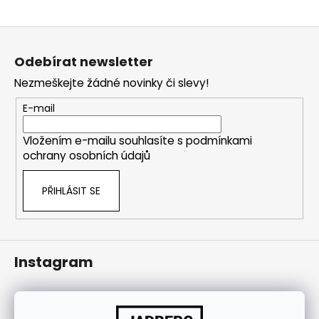
j
í
Z
t
á
Odebírat newsletter
?
p
Nezmeškejte žádné novinky či slevy!
a
t
E-mail
í
HLEDAT
Vložením e-mailu souhlasíte s
podmínkami
ochrany osobních údajů
PŘIHLÁSIT SE
Instagram