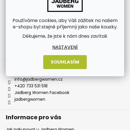
Používáme cookies, aby Váš zážitek na našem
e-shopu byl stejně příjemný jako naše kousky.
Děkujeme, že jste k nám dnes zavítali.
NASTAVENÍ
Sledovat na Instagramu
SOUHLASÍM
Kontakt
info
@
jadbergwomen.cz
+420 733 531 518
Jadberg Women Facebook
jadbergwomen
Informace pro vás
Jak nakupovat u Jadberg Women