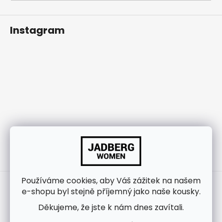
j
í
Instagram
t
?
HLEDAT
Sledovat na Instagramu
Používáme cookies, aby Váš zážitek na našem
Kontakt
e-shopu byl stejně příjemný jako naše kousky.
info
@
jadbergwomen.cz
Děkujeme, že jste k nám dnes zavítali.
+420 733 531 518