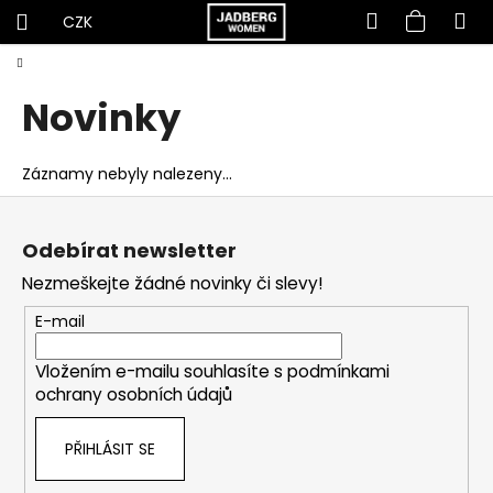
Hledat
Nákup
M
Přihlášení
CZK
K
Přejít
košík
Domů
C
na
o
obsah
o
Novinky
š
p
í
o
k
Záznamy nebyly nalezeny...
t
Z
ř
á
e
Odebírat newsletter
p
b
Nezmeškejte žádné novinky či slevy!
a
u
t
E-mail
j
í
e
Vložením e-mailu souhlasíte s
podmínkami
t
ochrany osobních údajů
e
n
PŘIHLÁSIT SE
a